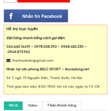
Hỗ trợ trực tuyến
Đặt hàng nhanh bằng cách gọi điện:
024.665.14419
–
0978.008.392
–
0968.482.330
–
0946.873.962
thethaobelo@gmail.com
Nhận tại văn phòng BELO SPORT – Aocaulong.net
Số 7, ngõ 75 Nguyễn Xiển, Thanh Xuân, Hà Nội.
Thời gian làm việc: 8:00-19.00 tất cả các ngày từ T2-CN
Mô tả
Video
Ý Kiến Khách Hàng