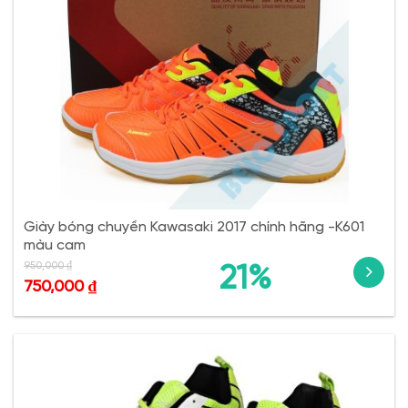
Giày bóng chuyền Kawasaki 2017 chính hãng -K601
màu cam
950,000
₫
21%
750,000
₫