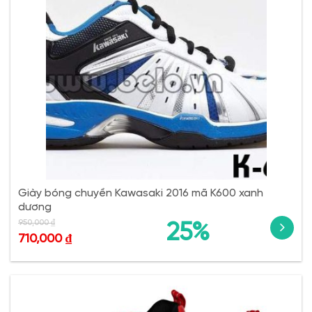
Giày bóng chuyền Kawasaki 2016 mã K600 xanh
dương
950,000
₫
25%
710,000
₫