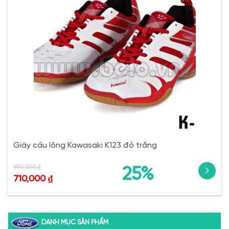
Giày cầu lông Kawasaki K123 đỏ trắng
950,000
₫
25%
710,000
₫
DANH MỤC SẢN PHẨM