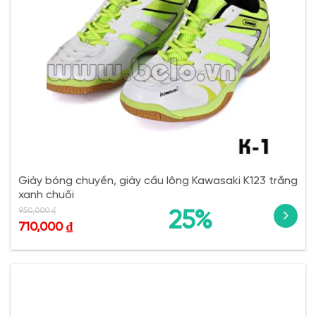
Giày bóng chuyền, giày cầu lông Kawasaki K123 trắng
xanh chuối
950,000
₫
25%
710,000
₫