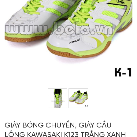
GIÀY BÓNG CHUYỀN, GIÀY CẦU
LÔNG KAWASAKI K123 TRẮNG XANH