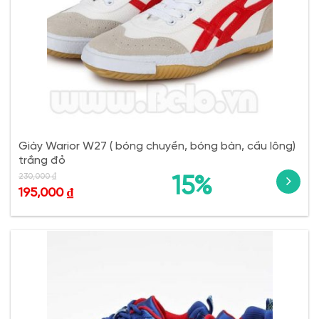
Giày Warior W27 ( bóng chuyền, bóng bàn, cầu lông)
trắng đỏ
230,000
₫
15%
195,000
₫