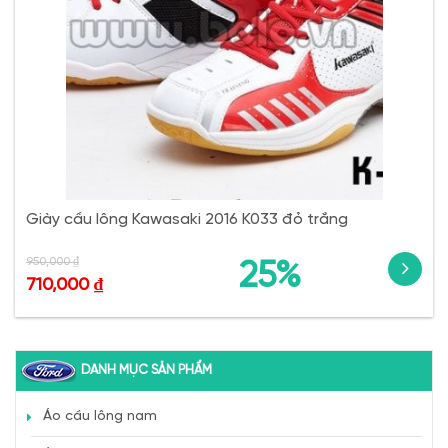
Giày cầu lông Kawasaki 2016 K033 đỏ trắng
950,000
₫
25%
710,000
₫
DANH MỤC SẢN PHẨM
Áo cầu lông nam