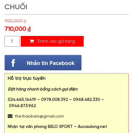
CHUỐI
950,000
₫
710,000
₫
Thêm vào giỏ hàng
Hỗ trợ trực tuyến
Đặt hàng nhanh bằng cách gọi điện:
024.665.14419
–
0978.008.392
–
0968.482.330
–
0946.873.962
thethaobelo@gmail.com
Nhận tại văn phòng BELO SPORT – Aocaulong.net