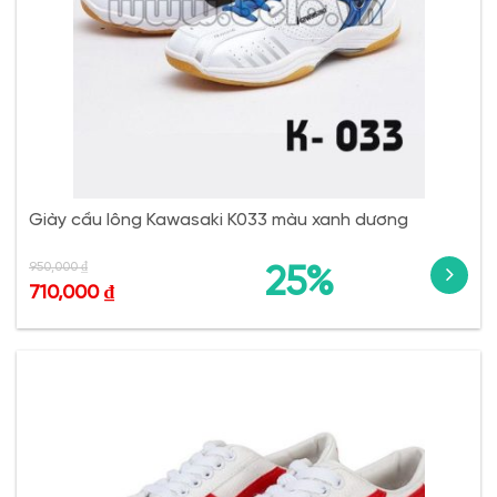
Giày cầu lông Kawasaki K033 màu xanh dương
950,000
₫
25%
710,000
₫