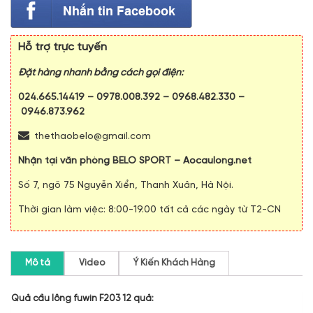
Hỗ trợ trực tuyến
Đặt hàng nhanh bằng cách gọi điện:
024.665.14419
–
0978.008.392
–
0968.482.330
–
0946.873.962
thethaobelo@gmail.com
Nhận tại văn phòng BELO SPORT – Aocaulong.net
Số 7, ngõ 75 Nguyễn Xiển, Thanh Xuân, Hà Nội.
Thời gian làm việc: 8:00-19.00 tất cả các ngày từ T2-CN
Mô tả
Video
Ý Kiến Khách Hàng
Quả cầu lông fuwin F203 12 quả: