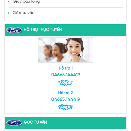
Giày cầu lông
Góc tư vấn
HỖ TRỢ TRỰC TUYẾN
Hỗ trợ 1
04665.144419
Hỗ trợ 2
04665.144419
GÓC TƯ VẤN