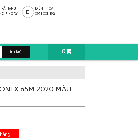
 TRẢ HÀNG
ĐIỆN THOẠI
NG 7 NGÀY
0978.008.392
0
YONEX 65M 2020 MÀU
 hàng