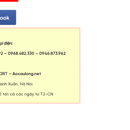
i điện:
92
–
0968.482.330
–
0946.873.962
ORT – Aocaulong.net
anh Xuân, Hà Nội.
00 tất cả các ngày từ T2-CN