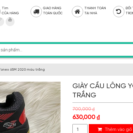
Tìm
GIAO HÀNG
THANH TOÁN
ĐỔI
CỬA HÀNG
TOÀN QUỐC
TẠI NHÀ
TRO
Yonex 65M 2020 màu trắng
GIÀY CẦU LÔNG 
TRẮNG
700,000
₫
630,000
₫
Thêm vào giỏ