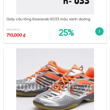
Giày cầu lông Kawasaki K033 màu xanh dương
950,000
₫
25%
710,000
₫