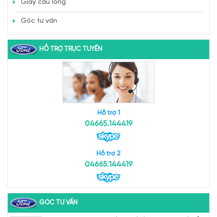
Giày cầu lông
Góc tư vấn
HỖ TRỢ TRỰC TUYẾN
Hỗ trợ 1
04665.144419
Hỗ trợ 2
04665.144419
GÓC TƯ VẤN