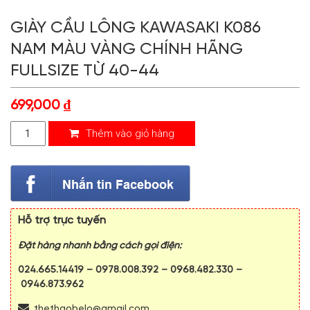
GIÀY CẦU LÔNG KAWASAKI K086
NAM MÀU VÀNG CHÍNH HÃNG
FULLSIZE TỪ 40-44
699,000
₫
Thêm vào giỏ hàng
Hỗ trợ trực tuyến
Đặt hàng nhanh bằng cách gọi điện:
024.665.14419
–
0978.008.392
–
0968.482.330
–
0946.873.962
thethaobelo@gmail.com