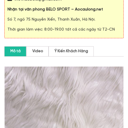
Nhận tại văn phòng BELO SPORT – Aocaulong.net
Số 7, ngõ 75 Nguyễn Xiển, Thanh Xuân, Hà Nội.
Thời gian làm việc: 8:00-19.00 tất cả các ngày từ T2-CN
Mô tả
Video
Ý Kiến Khách Hàng