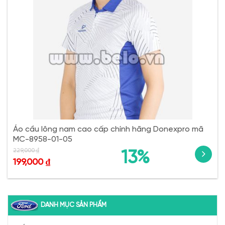
Áo cầu lông nam cao cấp chính hãng Donexpro mã
MC-8958-01-05
229,000
₫
13%
199,000
₫
DANH MỤC SẢN PHẨM