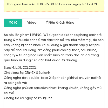
Thời gian làm việc: 8:00-19.00 tất cả các ngày từ T2-CN
Mô tả
Video
Ý Kiến Khách Hàng
Áo cầu lông Nam HIWING-W1 được thiết kế theo phong cách trẻ
trung & màu sắc tinh tế, với đặc tính nổi trội như mềm mại, độ bền
cao, không bị nhăn nhàu khi sử dụng & giá thành hợp lý, rất phù
hợp để chơi cầu lông làm đồng phục cho hội thao, câu lạc bộ,
công ty & trường học. Sản phẩm luôn an toàn cho làn da trong
quá trình sử dụng nên đặc biệt được ưa chuộng.
Size: M, L, XL, XXL,XXXL
Chất liệu: Sợi DRY-EX Siêu lạnh
Công nghệ dệt double-face 2 lớp thoáng khí và chuyển mồ hôi
ra bề ngoài vải
Công nghệ phủ ion bạc cách nhiệt, kháng khuẩn, không gây mùi
cơ thể
Chống tia UV ngay cả khi bị ướt