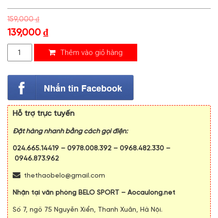
159,000
₫
139,000
₫
Thêm vào giỏ hàng
Hỗ trợ trực tuyến
Đặt hàng nhanh bằng cách gọi điện:
024.665.14419
–
0978.008.392
–
0968.482.330
–
0946.873.962
thethaobelo@gmail.com
Nhận tại văn phòng BELO SPORT – Aocaulong.net
Số 7, ngõ 75 Nguyễn Xiển, Thanh Xuân, Hà Nội.