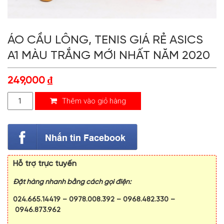
ÁO CẦU LÔNG, TENIS GIÁ RẺ ASICS
A1 MÀU TRẮNG MỚI NHẤT NĂM 2020
249,000
₫
Thêm vào giỏ hàng
Hỗ trợ trực tuyến
Đặt hàng nhanh bằng cách gọi điện:
024.665.14419
–
0978.008.392
–
0968.482.330
–
0946.873.962