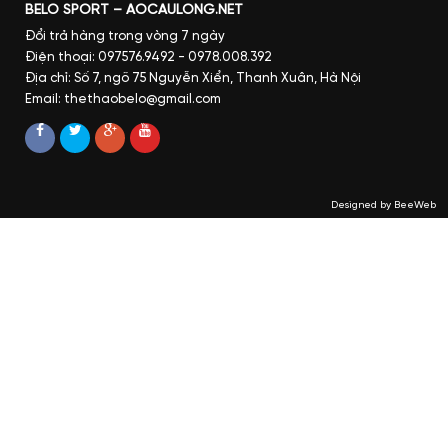
BELO SPORT – AOCAULONG.NET
Đổi trả hàng trong vòng 7 ngày
Điện thoại: 097576.9492 - 0978.008.392
Địa chỉ: Số 7, ngõ 75 Nguyễn Xiển, Thanh Xuân, Hà Nội
Email: thethaobelo@gmail.com
Designed by BeeWeb