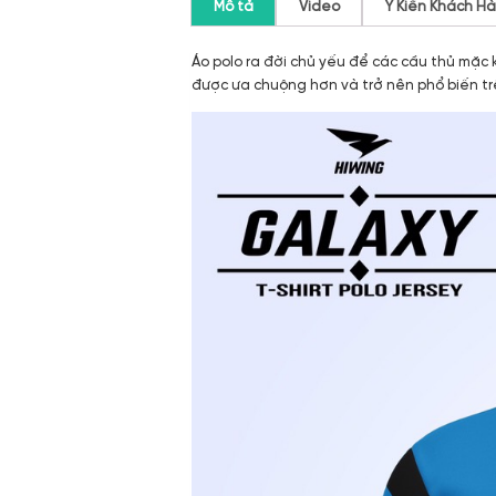
Mô tả
Video
Ý Kiến Khách H
Áo polo ra đời chủ yếu để các cầu thủ mặc
được ưa chuộng hơn và trở nên phổ biến tr