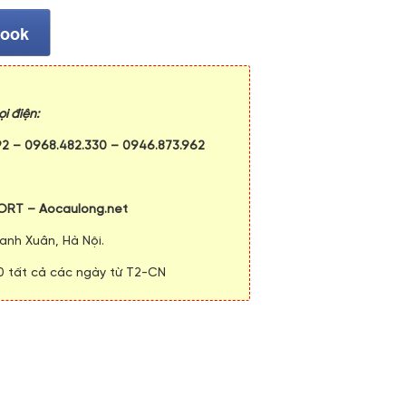
i điện:
92
–
0968.482.330
–
0946.873.962
ORT – Aocaulong.net
anh Xuân, Hà Nội.
00 tất cả các ngày từ T2-CN