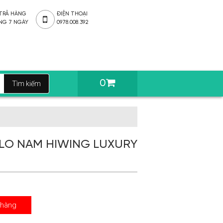
 TRẢ HÀNG
ĐIỆN THOẠI
NG 7 NGÀY
0978.008.392
0
LO NAM HIWING LUXURY
 hàng