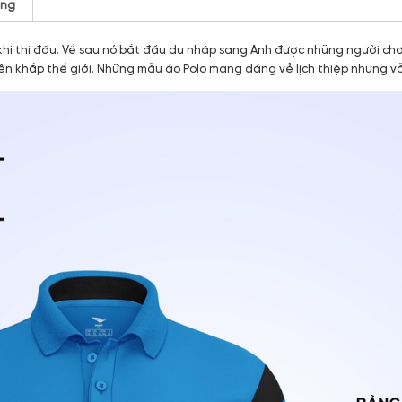
àng
 khi thi đấu. Về sau nó bắt đầu du nhập sang Anh được những người ch
ên khắp thế giới. Những mẫu áo Polo mang dáng vẻ lịch thiệp nhưng vẫ