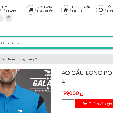
Tìm
GIAO HÀNG
THANH TOÁN
ĐỔI
CỬA HÀNG
TOÀN QUỐC
TẠI NHÀ
TRO
Polo Nam Hiwing luxury 2
ÁO CẦU LÔNG PO
2
199,000
₫
Thêm vào giỏ