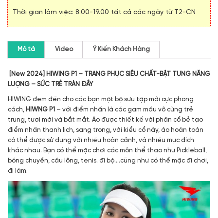
Thời gian làm việc: 8:00-19.00 tất cả các ngày từ T2-CN
Mô tả
Video
Ý Kiến Khách Hàng
[New 2024] HIWING P1 – TRANG PHỤC SIÊU CHẤT-BẬT TUNG NĂNG
LƯỢNG – SỨC TRẺ TRÀN ĐẦY
HIWING đem đến cho các bạn một bộ sưu tập mới cực phong
cách,
HIWNG P1
– với điểm nhấn là các gam mầu vô cùng trẻ
trung, tươi mới và bắt mắt. Áo được thiết kế với phần cổ bẻ tạo
điểm nhấn thanh lịch, sang trọng, với kiểu cổ này, áo hoàn toàn
có thể được sử dụng với nhiều hoàn cảnh, và nhiều mục đích
khác nhau. Bạn có thể mặc chơi các môn thể thao như Pickleball,
bóng chuyền, cầu lông, tenis. đi bộ….cũng như có thể mặc đi chơi,
đi làm.