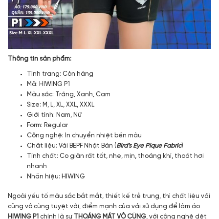
Thông tin sản phẩm:
Tình trạng: Còn hàng
Mã: HIWING P1
Màu sắc: Trắng, Xanh, Cam
Size: M, L, XL, XXL, XXXL
Giới tính: Nam, Nữ
Form: Regular
Công nghệ: In chuyển nhiệt bền màu
Chất liệu: Vải BEPF Nhật Bản (
Bird’s Eye Pique Fabric
)
Tính chất: Co giãn rất tốt, nhẹ, mịn, thoáng khí, thoát hơi
nhanh
Nhãn hiệu: HIWING
Ngoài yếu tố màu sắc bắt mắt, thiết kế trẻ trung, thì chất liệu vải
cũng vô cùng tuyệt vời, điểm mạnh của vải sử dụng để làm áo
HIWING P1
chính là sự
THOÁNG MÁT VÔ CÙNG
, với công nghệ dệt