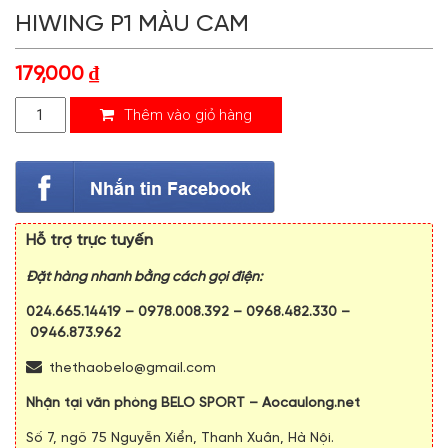
HIWING P1 MÀU CAM
179,000
₫
Thêm vào giỏ hàng
Hỗ trợ trực tuyến
Đặt hàng nhanh bằng cách gọi điện:
024.665.14419
–
0978.008.392
–
0968.482.330
–
0946.873.962
thethaobelo@gmail.com
Nhận tại văn phòng BELO SPORT – Aocaulong.net
Số 7, ngõ 75 Nguyễn Xiển, Thanh Xuân, Hà Nội.