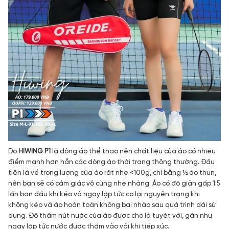
Do
HIWING P1
là dòng áo thể thao nên chất liệu của áo có nhiều
điểm mạnh hơn hẳn các dòng áo thời trang thông thường. Đầu
tiên là về trọng lượng của áo rất nhẹ <100g, chỉ bằng ½ áo thun,
nên bạn sẽ có cảm giác vô cùng nhẹ nhàng. Áo có độ giãn gấp 1.5
lần ban đầu khi kéo và ngay lập tức co lại nguyên trạng khi
không kéo và áo hoàn toàn không bai nhão sau quá trình dài sử
dụng. Độ thấm hút nước của áo được cho là tuyệt vời, gần như
ngay lập tức nước được thấm vào vải khi tiếp xúc.