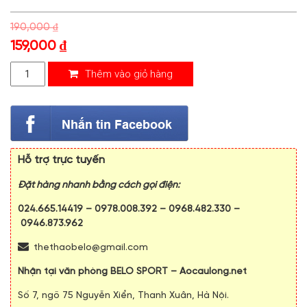
190,000
₫
159,000
₫
Thêm vào giỏ hàng
Hỗ trợ trực tuyến
Đặt hàng nhanh bằng cách gọi điện:
024.665.14419
–
0978.008.392
–
0968.482.330
–
0946.873.962
thethaobelo@gmail.com
Nhận tại văn phòng BELO SPORT – Aocaulong.net
Số 7, ngõ 75 Nguyễn Xiển, Thanh Xuân, Hà Nội.