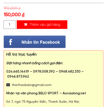
190,000
₫
150,000
₫
Thêm vào giỏ hàng
Hỗ trợ trực tuyến
Đặt hàng nhanh bằng cách gọi điện:
024.665.14419
–
0978.008.392
–
0968.482.330
–
0946.873.962
thethaobelo@gmail.com
Nhận tại văn phòng BELO SPORT – Aocaulong.net
Số 7, ngõ 75 Nguyễn Xiển, Thanh Xuân, Hà Nội.