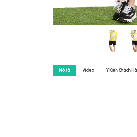
Mô tả
Video
Ý Kiến Khách H