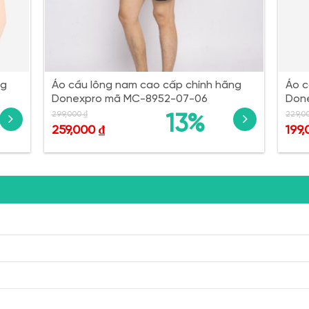
ng
Áo cầu lông nam cao cấp chính hãng
Áo c
Donexpro mã MC-8952-07-06
Don
299,000
₫
229,0
13%
259,000
₫
199