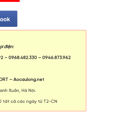
i điện:
92
–
0968.482.330
–
0946.873.962
ORT – Aocaulong.net
anh Xuân, Hà Nội.
00 tất cả các ngày từ T2-CN