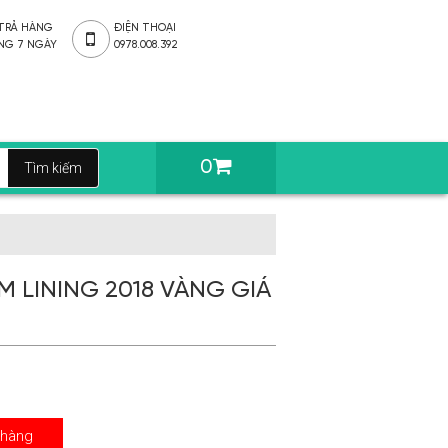
 TRẢ HÀNG
ĐIỆN THOẠI
NG 7 NGÀY
0978.008.392
0
 LINING 2018 VÀNG GIÁ
 hàng