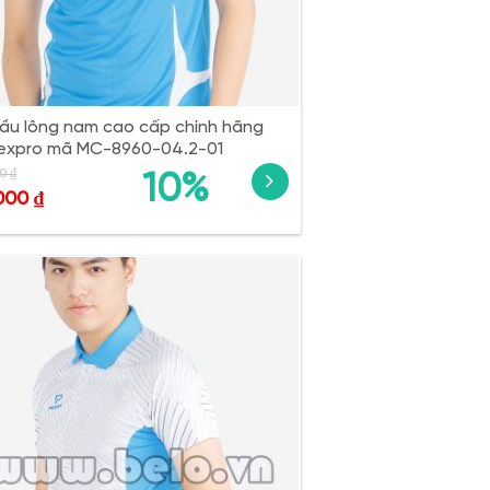
ầu lông nam cao cấp chính hãng
expro mã MC-8960-04.2-01
00
₫
10%
,000
₫