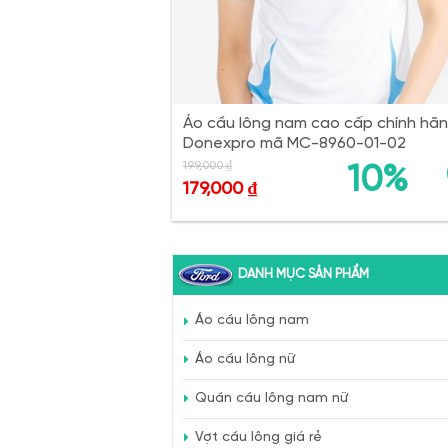
Áo cầu lông nam cao cấp chính hã
Donexpro mã MC-8960-01-02
199,000
₫
10%
179,000
₫
DANH MỤC SẢN PHẨM
Áo cầu lông nam
Áo cầu lông nữ
Quần cầu lông nam nữ
Vợt cầu lông giá rẻ