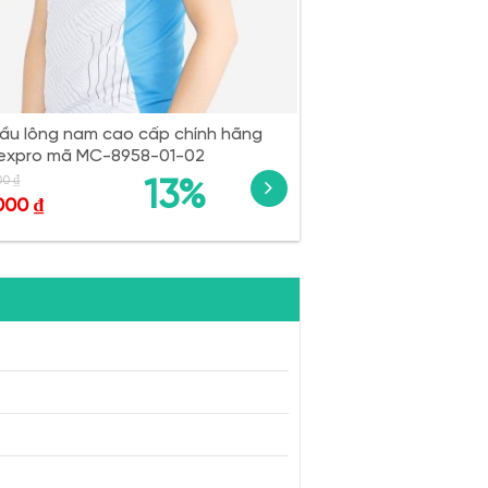
ầu lông nam cao cấp chính hãng
expro mã MC-8958-01-02
00
₫
13%
,000
₫