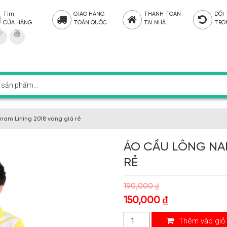
Tìm
GIAO HÀNG
THANH TOÁN
ĐỔI
CỬA HÀNG
TOÀN QUỐC
TẠI NHÀ
TRO
nam Lining 2018 vàng giá rẻ
ÁO CẦU LÔNG NAM
RẺ
190,000
₫
150,000
₫
Thêm vào giỏ