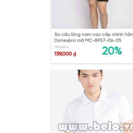
Áo cầu lông nam cao cấp chính hã
Donexpro mã MC-8957-06-05
199,000
₫
20%
159,000
₫