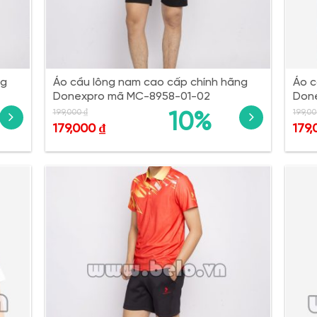
ng
Áo cầu lông nam cao cấp chính hãng
Áo c
Donexpro mã MC-8958-01-02
Don
199,000
₫
199,0
10%
179,000
₫
179