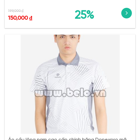
199,000
₫
25%
150,000
₫
Áo cầu lông nam cao cấp chính hãng Donexpro mã