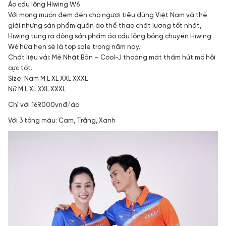
Áo cầu lông Hiwing W6
Với mong muốn đem đến cho ngươi tiêu dùng Việt Nam và thế
giới những sản phẩm quần áo thể thao chất lượng tốt nhất,
Hiwing tung ra dòng sản phẩm áo cầu lông bóng chuyền Hiwing
W6 hứa hẹn sẽ là top sale trong năm nay.
Chất liệu vải: Mè Nhật Bản – Cool-J thoáng mát thấm hút mồ hôi
cực tốt.
Size: Nam M L XL XXL XXXL
Nữ M L XL XXL XXXL
Chỉ với 169.000vnđ/áo
Với 3 tông màu: Cam, Trắng, Xanh