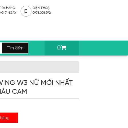
 TRẢ HÀNG
ĐIỆN THOẠI
NG 7 NGÀY
0978.008.392
0
WING W3 NỮ MỚI NHẤT
MÀU CAM
 hàng