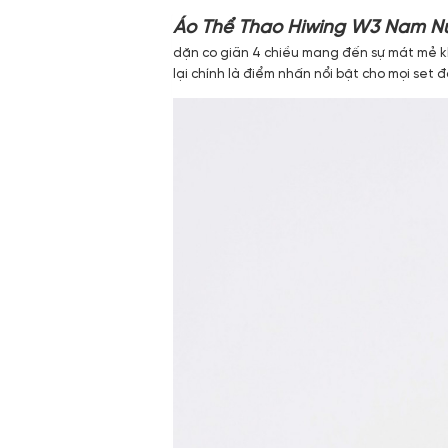
Áo Thể Thao Hiwing W3 Nam N
dặn co giãn 4 chiều mang đến sự mát mẻ khi
lại chính là điểm nhấn nổi bật cho mọi set