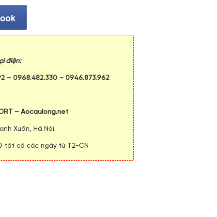
i điện:
92
–
0968.482.330
–
0946.873.962
ORT – Aocaulong.net
anh Xuân, Hà Nội.
00 tất cả các ngày từ T2-CN