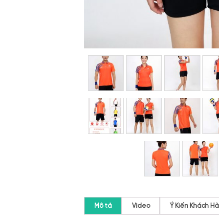
Mô tả
Video
Ý Kiến Khách H