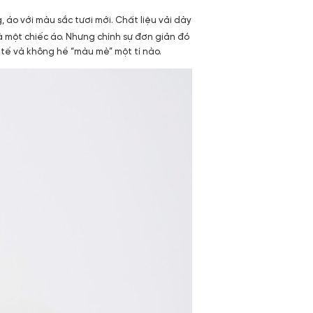
 áo với màu sắc tươi mới. Chất liệu vải dày
à một chiếc áo. Nhưng chính sự đơn giản đó
h tế và không hề “màu mè” một tí nào.