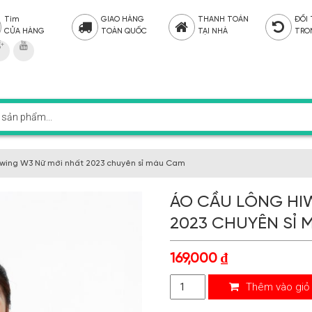
Tìm
GIAO HÀNG
THANH TOÁN
ĐỔI
CỬA HÀNG
TOÀN QUỐC
TẠI NHÀ
TRO
iwing W3 Nữ mới nhất 2023 chuyên sỉ màu Cam
ÁO CẦU LÔNG HI
2023 CHUYÊN SỈ 
169,000
₫
Thêm vào giỏ