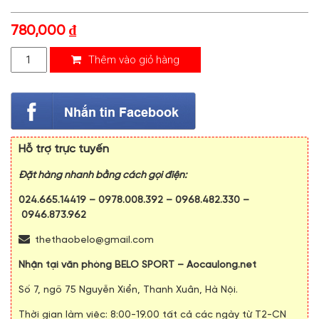
780,000
₫
Thêm vào giỏ hàng
Hỗ trợ trực tuyến
Đặt hàng nhanh bằng cách gọi điện:
024.665.14419
–
0978.008.392
–
0968.482.330
–
0946.873.962
thethaobelo@gmail.com
Nhận tại văn phòng BELO SPORT – Aocaulong.net
Số 7, ngõ 75 Nguyễn Xiển, Thanh Xuân, Hà Nội.
Thời gian làm việc: 8:00-19.00 tất cả các ngày từ T2-CN