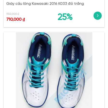
Giày cầu lông Kawasaki 2016 K033 đỏ trắng
950,000
₫
25%
710,000
₫