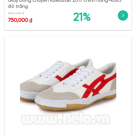
Giày bóng chuyền Kawasaki 2017 chính hãng-K063
đỏ trắng
950,000
₫
21%
750,000
₫