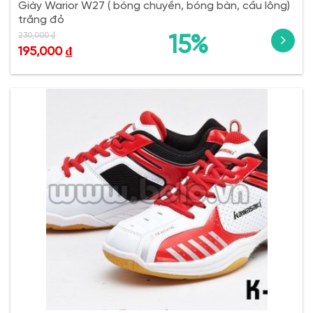
Giày Warior W27 ( bóng chuyền, bóng bàn, cầu lông)
trắng đỏ
230,000
₫
15%
195,000
₫