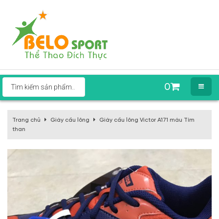
0
Trang chủ
Giày cầu lông
Giày cầu lông Victor A171 màu Tím
than