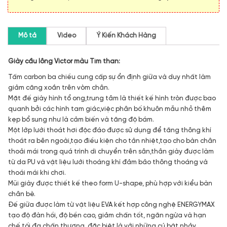
Mô tả
Video
Ý Kiến Khách Hàng
Giày cầu lông Victor màu Tím than:
Tấm carbon ba chiều cung cấp sự ổn định giữa và duy nhất làm
giảm căng xoắn trên vòm chân.
Mặt đế giày hình tổ ong,trung tâm là thiết kế hình tròn được bao
quanh bởi các hình tam giác,việc phân bố khuôn mẫu nhỏ thêm
kẹp bổ sung như là cảm biến và tăng độ bám.
Một lớp lưới thoát hơi độc đáo được sử dụng để tăng thông khí
thoát ra bên ngoài,tạo điều kiện cho tản nhiệt,tạo cho bàn chân
thoải mái trong quá trình di chuyển trên sân,thân giày được làm
từ da PU và vật liệu lưới thoáng khí đảm bảo thông thoáng và
thoái mái khi chơi.
Mũi giày được thiết kế theo form U-shape, phù hợp với kiểu bàn
chân bè.
Đế giữa được làm từ vật liệu EVA kết hợp công nghệ ENERGYMAX
tạo độ đàn hồi, độ bền cao, giảm chấn tốt, ngăn ngừa và hạn
chế tối đa chấn thương, đặc biệt là với những cú bật nhảy.