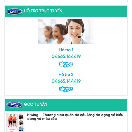
HỖ TRỢ TRỰC TUYẾN
Hỗ trợ 1
04665.144419
Hỗ trợ 2
04665.144419
GÓC TƯ VẤN
Hiwing – Thương hiệu quần áo cầu lông đa dạng về kiểu
dáng và màu sắc